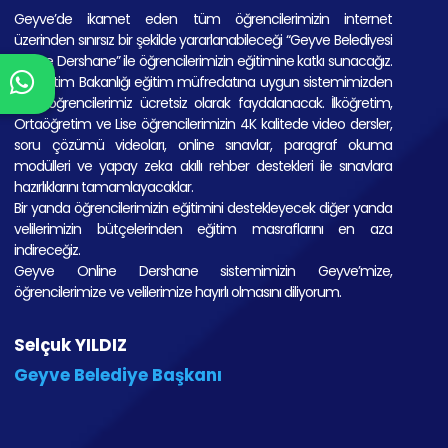
Geyve’de ikamet eden tüm öğrencilerimizin internet
üzerinden sınırsız bir şekilde yararlanabileceği “Geyve Belediyesi
Online Dershane” ile öğrencilerimizin eğitimine katkı sunacağız.
Milli Eğitim Bakanlığı eğitim müfredatına uygun sistemimizden
tüm öğrencilerimiz ücretsiz olarak faydalanacak. İlköğretim,
Ortaöğretim ve Lise öğrencilerimizin 4K kalitede video dersler,
soru çözümü videoları, online sınavlar, paragraf okuma
modülleri ve yapay zeka akıllı rehber destekleri ile sınavlara
hazırlıklarını tamamlayacaklar.
Bir yanda öğrencilerimizin eğitimini destekleyecek diğer yanda
velilerimizin bütçelerinden eğitim masraflarını en aza
indireceğiz.
Geyve Online Dershane sistemimizin Geyve’mize,
öğrencilerimize ve velilerimize hayırlı olmasını diliyorum.
Selçuk YILDIZ
Geyve Belediye Başkanı